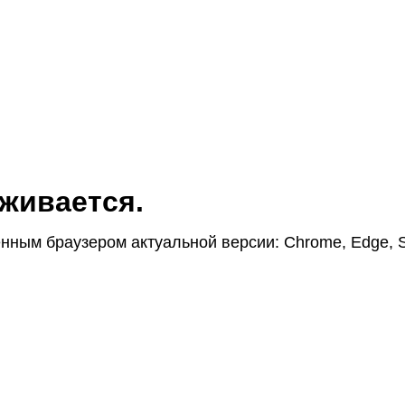
жи­вается.
н­ным браузером актуаль­ной версии: Chrome, Edge, S