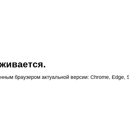
жи­вается.
н­ным браузером актуаль­ной версии: Chrome, Edge, S